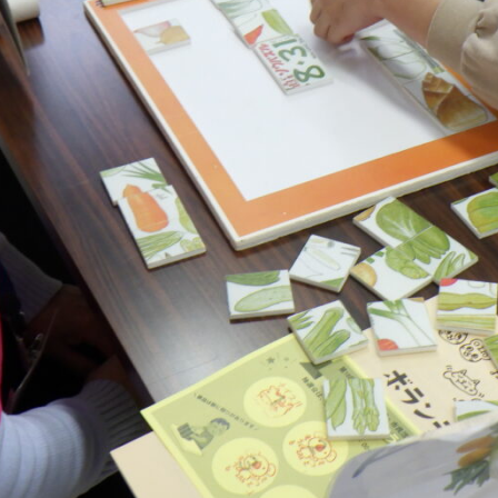
メ
イ
ン
コ
ン
テ
ン
ツ
へ
移
動