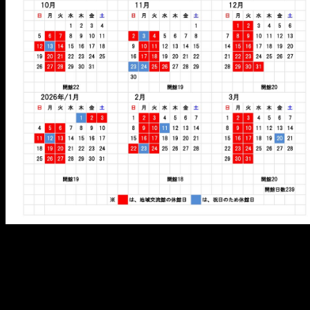
メ
イ
ン
コ
ン
テ
ン
ツ
へ
移
動