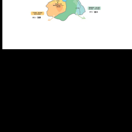
メ
イ
ン
コ
ン
テ
ン
ツ
へ
移
動