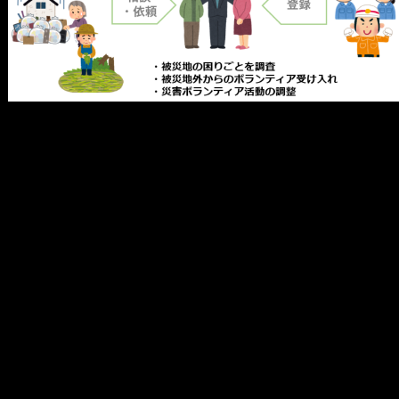
メ
イ
ン
コ
ン
テ
ン
ツ
へ
移
動