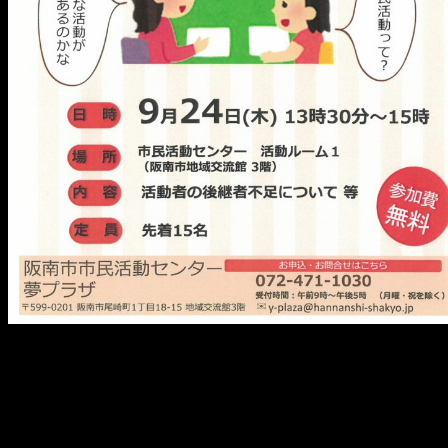
メ
イ
ン
コ
ン
テ
ン
ツ
へ
移
動