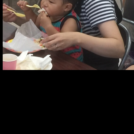
メ
イ
ン
コ
ン
テ
ン
ツ
へ
移
動