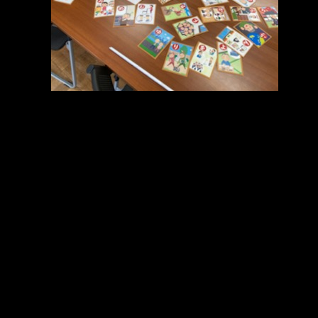
メ
イ
ン
コ
ン
テ
ン
ツ
へ
移
動