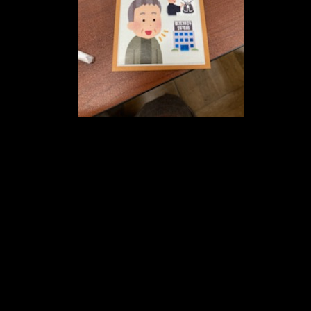
メ
イ
ン
コ
ン
テ
ン
ツ
へ
移
動