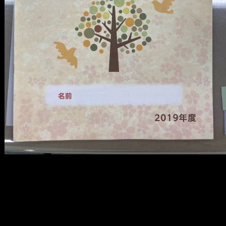
メ
イ
ン
コ
ン
テ
ン
ツ
へ
移
動