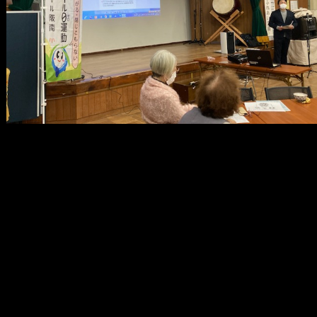
メ
イ
ン
コ
ン
テ
ン
ツ
へ
移
動