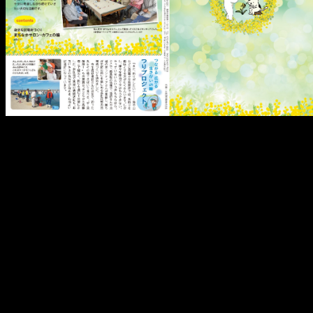
メ
イ
ン
コ
ン
テ
ン
ツ
へ
移
動