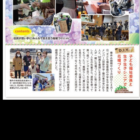
メ
イ
ン
コ
ン
テ
ン
ツ
へ
移
動