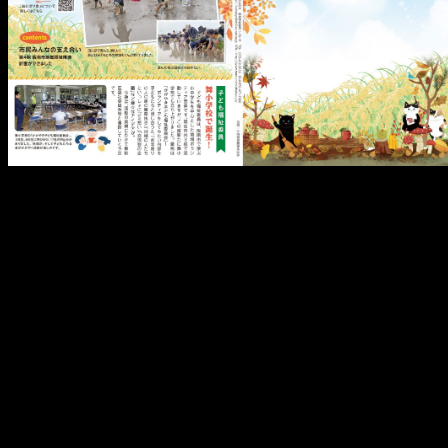
メ
イ
ン
コ
ン
テ
ン
ツ
へ
移
動