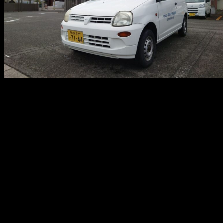
メ
イ
ン
コ
ン
テ
ン
ツ
へ
移
動