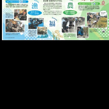
メ
イ
ン
コ
ン
テ
ン
ツ
へ
移
動