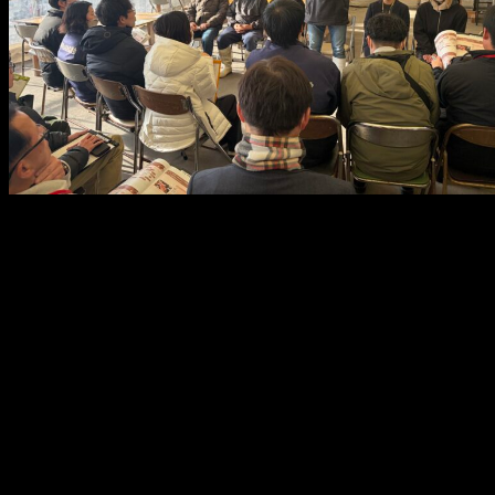
メ
イ
ン
コ
ン
テ
ン
ツ
へ
移
動