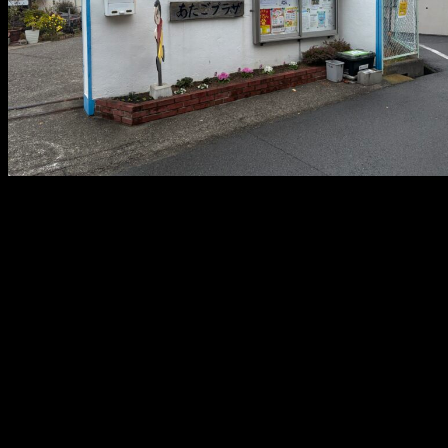
メ
イ
ン
コ
ン
テ
ン
ツ
へ
移
動