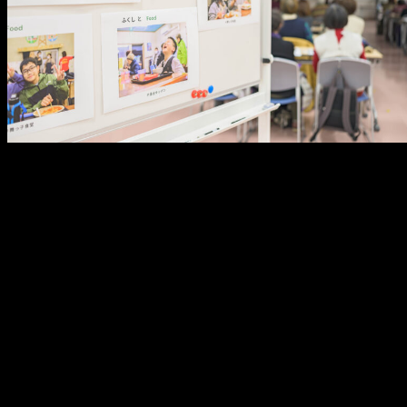
メ
イ
ン
コ
ン
テ
ン
ツ
へ
移
動