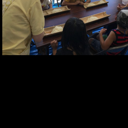
メ
イ
ン
コ
ン
テ
ン
ツ
へ
移
動