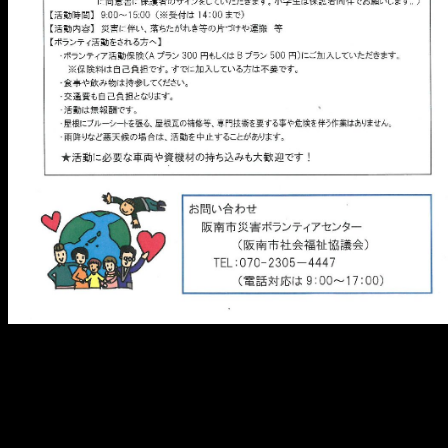
メ
イ
ン
コ
ン
テ
ン
ツ
へ
移
動