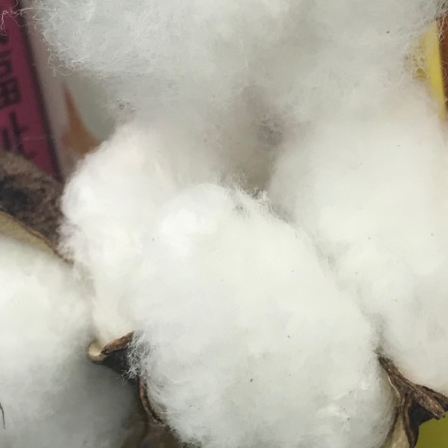
メ
イ
ン
コ
ン
テ
ン