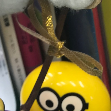
ツ
へ
移
動