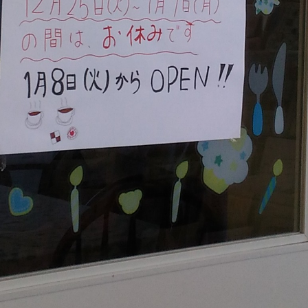
イ
ン
コ
ン
テ
ン
ツ
へ
移
動