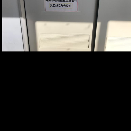
メ
イ
ン
コ
ン
テ
ン
ツ
へ
移
動