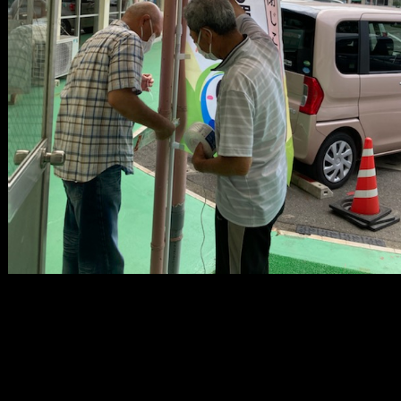
メ
イ
ン
コ
ン
テ
ン
ツ
へ
移
動