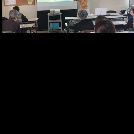
メ
イ
ン
コ
ン
テ
ン
ツ
へ
移
動