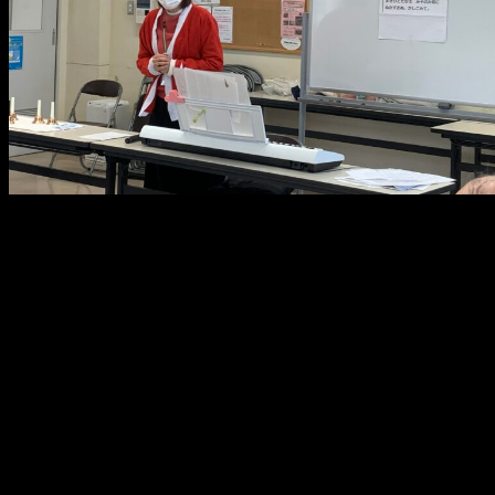
メ
イ
ン
コ
ン
テ
ン
ツ
へ
移
動