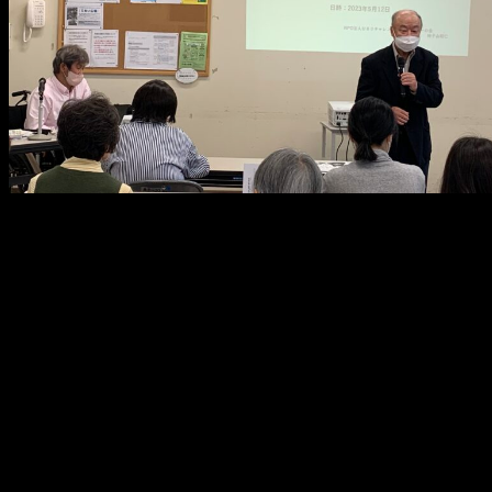
メ
イ
ン
コ
ン
テ
ン
ツ
へ
移
動