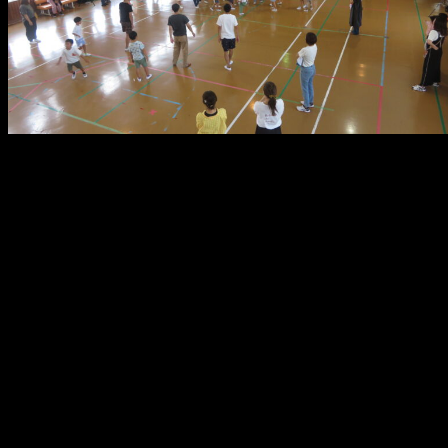
メ
イ
ン
コ
ン
テ
ン
ツ
へ
移
動