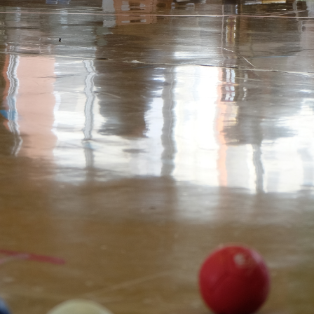
メ
イ
ン
コ
ン
テ
ン
ツ
へ
移
動