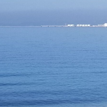
メ
イ
ン
コ
ン
テ
ン
ツ
へ
移
動