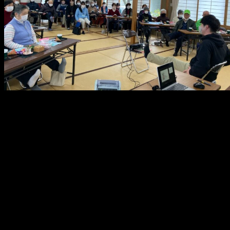
メ
イ
ン
コ
ン
テ
ン
ツ
へ
移
動