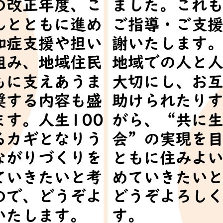
メ
イ
ン
コ
ン
テ
ン
ツ
へ
移