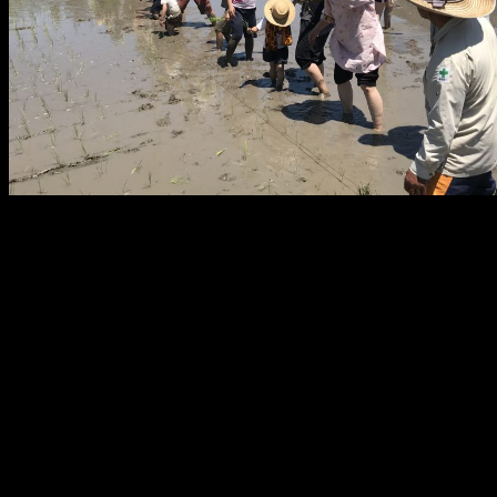
メ
イ
ン
コ
ン
テ
ン
ツ
へ
移
動