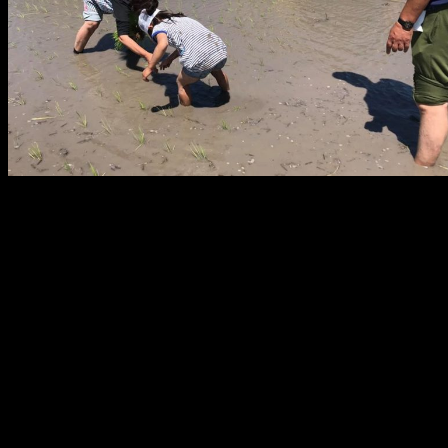
メ
イ
ン
コ
ン
テ
ン
ツ
へ
移
動