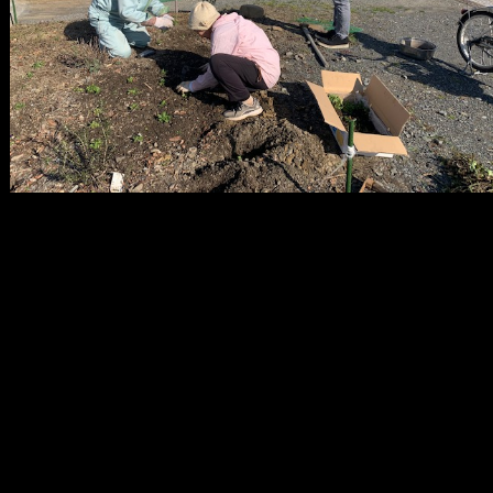
メ
イ
ン
コ
ン
テ
ン
ツ
へ
移
動