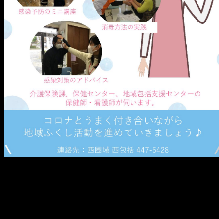
メ
イ
ン
コ
ン
テ
ン
ツ
へ
移
動