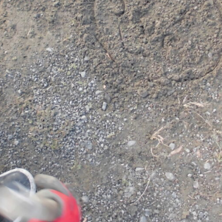
メ
イ
ン
コ
ン
テ
ン
ツ
へ
移
動