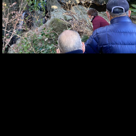
メ
イ
ン
コ
ン
テ
ン
ツ
へ
移
動