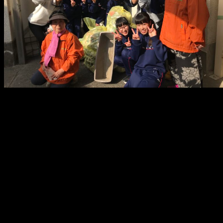
メ
イ
ン
コ
ン
テ
ン
ツ
へ
移
動