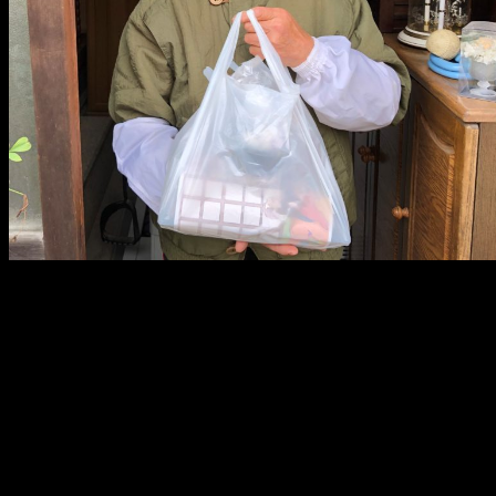
メ
イ
ン
コ
ン
テ
ン
ツ
へ
移
動