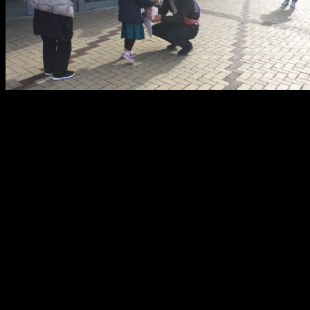
メ
イ
ン
コ
ン
テ
ン
ツ
へ
移
動