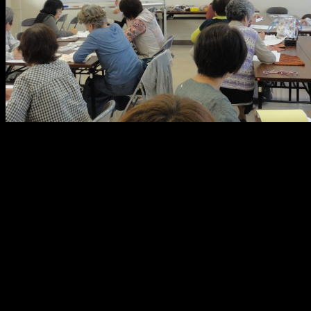
メ
イ
ン
コ
ン
テ
ン
ツ
へ
移
動