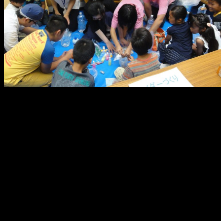
メ
イ
ン
コ
ン
テ
ン
ツ
へ
移
動