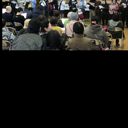
メ
イ
ン
コ
ン
テ
ン
ツ
へ
移
動