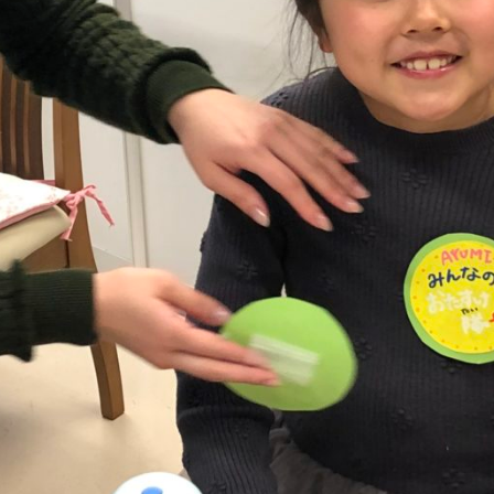
メ
イ
ン
コ
ン
テ
ン
ツ
へ
移
動