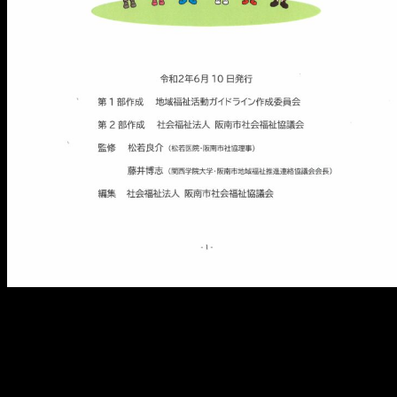
メ
イ
ン
コ
ン
テ
ン
ツ
へ
移
動