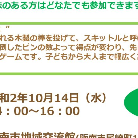
メ
イ
ン
コ
ン
テ
ン
ツ
へ