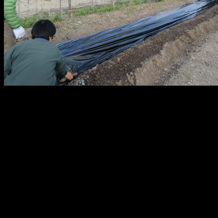
メ
イ
ン
コ
ン
テ
ン
ツ
へ
移
動