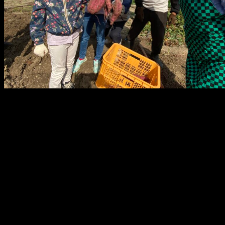
メ
イ
ン
コ
ン
テ
ン
ツ
へ
移
動