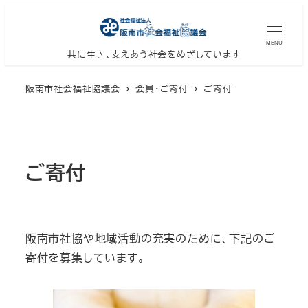
メ
イ
MENU
ン
共に生き、支えあう社会をめざしています
コ
阪南市社会福祉協議会
会員・ご寄付
ご寄付
ン
テ
ン
ツ
ご寄付
へ
移
動
阪南市社協や地域活動の充実のために、下記のご
寄付を募集しています。